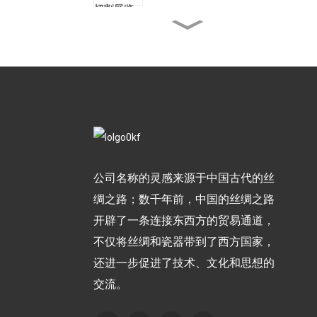
8 种常见的机器人焊接类型
新闻稿：焊接技术 Embr...
金鹿推出革命性W...
公司名称的灵感来源于中国古代的丝
绸之路；数千年前，中国的丝绸之路
金鹿推出全新网站：焕然一
开辟了一条连接东西方的贸易通道，
新……
不仅将丝绸和瓷器带到了西方国家，
还进一步促进了技术、文化和思想的
交流。