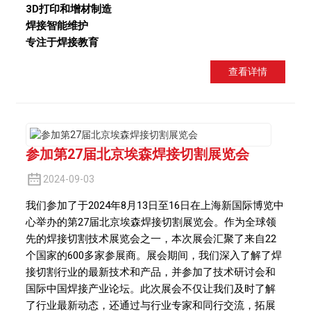
3D打印和增材制造
焊接智能维护
专注于焊接教育
查看详情
参加第27届北京埃森焊接切割展览会
2024-09-03
我们参加了于2024年8月13日至16日在上海新国际博览中
心举办的第27届北京埃森焊接切割展览会。作为全球领
先的焊接切割技术展览会之一，本次展会汇聚了来自22
个国家的600多家参展商。展会期间，我们深入了解了焊
接切割行业的最新技术和产品，并参加了技术研讨会和
国际中国焊接产业论坛。此次展会不仅让我们及时了解
了行业最新动态，还通过与行业专家和同行交流，拓展