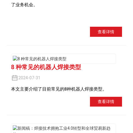
了业务机会。
查看详情
8 种常见的机器人焊接类型
2024-07-31
本文主要介绍了目前常见的8种机器人焊接类型。
查看详情