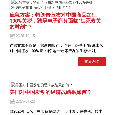
应急方案：特朗普宣布对中国商品加征
100%关税，跨境电子商务面临“生死攸关
的时刻”？
2025-10-15
这篇文章不仅是一篇新闻报道，也是一份基于“假设未来
对中国征收 100% 新关税”这一最坏情况的生存计划。
查看详情
美国对中国发动的经济战结果如何？
2025-04-22
自2025年以来，中美贸易战进一步升级，在关税、技术