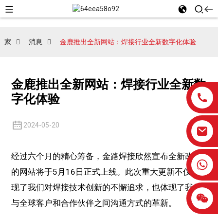
家
消息
金鹿推出全新网站：焊接行业全新数字化体验
金鹿推出全新网站：焊接行业全新数
字化体验
2024-05-20
经过六个月的精心筹备，金路焊接欣然宣布全新改版
0086-13959638906
的网站将于5月16日正式上线。此次重大更新不仅体
现了我们对焊接技术创新的不懈追求，也体现了我们
与全球客户和合作伙伴之间沟通方式的革新。