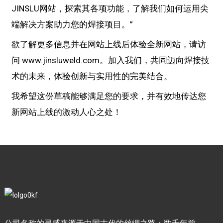
JINSLU网站，探索其各项功能，了解我们如何运用尖
端解决方案助力您的焊接项目。”
欲了解更多信息并在网站上线后体验全新网站，请访
问 www.jinsluweld.com。加入我们，共同迈向焊接技
术的未来，体验创新与实用性的完美结合。
我希望这份草稿能够满足您的要求，并有效地传达您
新网站上线的激动人心之处！