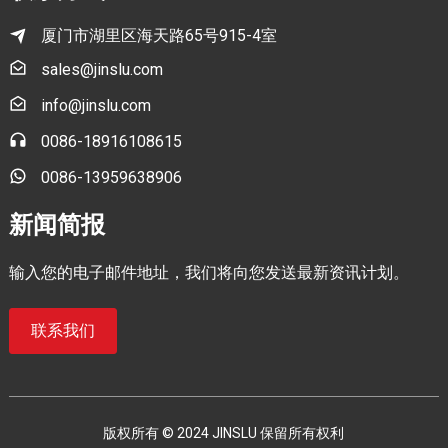
厦门市湖里区海天路65号915-4室
sales@jinslu.com
info@jinslu.com
0086-18916108615
0086-13959638906
新闻简报
输入您的电子邮件地址，我们将向您发送最新资讯计划。
联系我们
版权所有 © 2024 JINSLU 保留所有权利