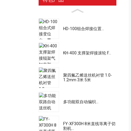
HD-100组合焊接位置...
KH-400 支撑架焊接滚轮 F...
聚四氟乙烯送丝机衬管 1.0-
1.2mm 3米 5米
多功能双自动编织...
FY-XF300H 8米直线等离子切
割机...