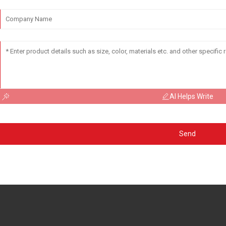
AI Helps Write
Send