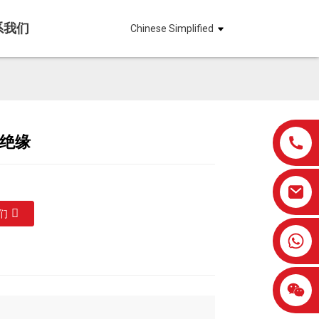
系我们
Chinese Simplified
铜绝缘
Loading...
Loading...
Loading...
Loading...
们
0086-13959638906