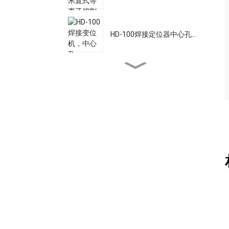
HD-100焊接定位器中心孔...
STC-2500螺柱焊接机高功
率...
激光焊接送丝管
15AK焊接炬
15AK焊接喷嘴