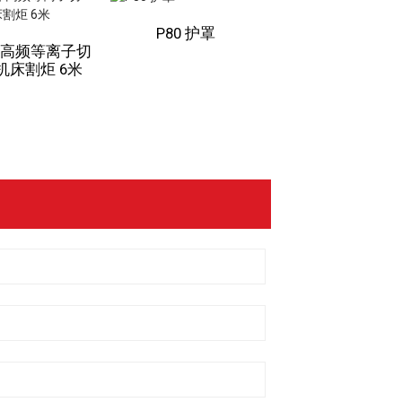
P80 护罩
0 非高频等离子切
FY-XF300 易耗
机床割炬 6米
型高效等离子切
及配件