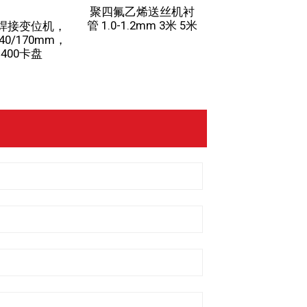
聚四氟乙烯送丝机衬
FY-XF300H 8米
管 1.0-1.2mm 3米 5米
离子切割炬
00焊接变位机，
0/170mm，
400卡盘