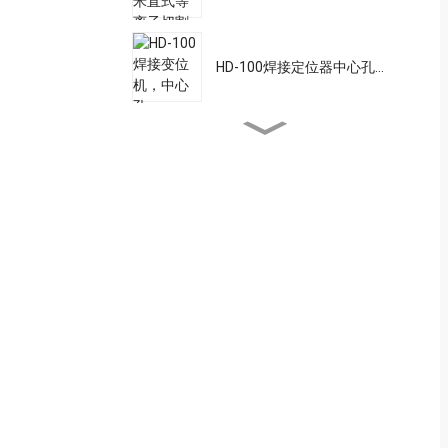
HD-100焊接定位器中心孔...
STC-2500螺柱焊接机高功
率...
激光焊接送丝管
15AK焊接炬
15AK焊接喷嘴