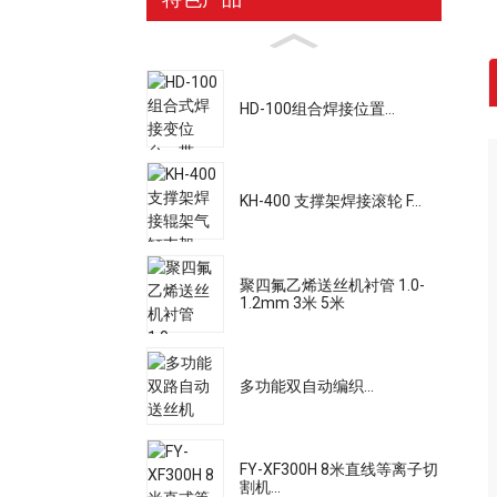
HD-100组合焊接位置...
KH-400 支撑架焊接滚轮 F...
聚四氟乙烯送丝机衬管 1.0-
1.2mm 3米 5米
多功能双自动编织...
FY-XF300H 8米直线等离子切
割机...