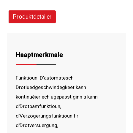
Produktdetailer
Haaptmerkmale
Funktioun: D'automatesch
Drotluedgeschwindegkeet kann
kontinuéierlech ugepasst ginn a kann
d'Drotbamfunktioun,
d'Verzögerungsfunktioun fir
d'Drotversuergung,