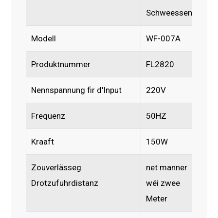
Schweessen
Modell
WF-007A
Produktnummer
FL2820
Nennspannung fir d'Input
220V
Frequenz
50HZ
Kraaft
150W
Zouverlässeg
net manner
Drotzufuhrdistanz
wéi zwee
Meter