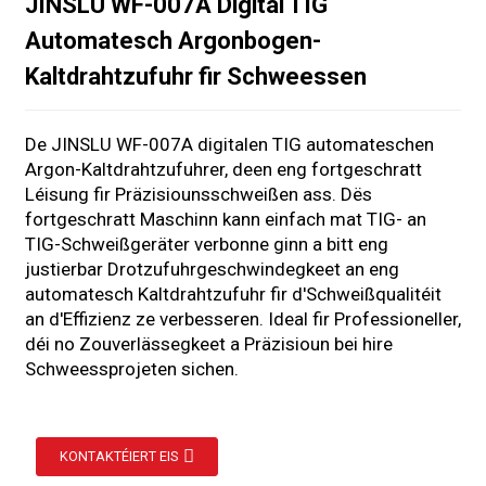
JINSLU WF-007A Digital TIG
Automatesch Argonbogen-
Kaltdrahtzufuhr fir Schweessen
De JINSLU WF-007A digitalen TIG automateschen
Argon-Kaltdrahtzufuhrer, deen eng fortgeschratt
Léisung fir Präzisiounsschweißen ass. Dës
fortgeschratt Maschinn kann einfach mat TIG- an
TIG-Schweißgeräter verbonne ginn a bitt eng
justierbar Drotzufuhrgeschwindegkeet an eng
automatesch Kaltdrahtzufuhr fir d'Schweißqualitéit
an d'Effizienz ze verbesseren. Ideal fir Professioneller,
déi no Zouverlässegkeet a Präzisioun bei hire
s
Schweessprojeten sichen.
KONTAKTÉIERT EIS