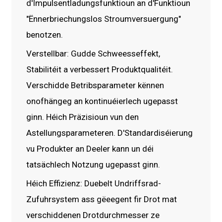
d'Impulsentladungsfunktioun an d'Funktioun
"Ënnerbriechungslos Stroumversuergung"
benotzen.
Verstellbar: Gudde Schweesseffekt,
Stabilitéit a verbessert Produktqualitéit.
Verschidde Betribsparameter kënnen
onofhängeg an kontinuéierlech ugepasst
ginn. Héich Präzisioun vun den
Astellungsparameteren. D'Standardiséierung
vu Produkter an Deeler kann un déi
tatsächlech Notzung ugepasst ginn.
Héich Effizienz: Duebelt Undriffsrad-
Zufuhrsystem ass gëeegent fir Drot mat
verschiddenen Drotdurchmesser ze