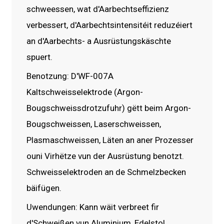
schweessen, wat d'Aarbechtseffizienz
verbessert, d'Aarbechtsintensitéit reduzéiert
an d'Aarbechts- a Ausrüstungskäschte
spuert.
Benotzung: D'WF-007A
Kaltschweisselektrode (Argon-
Bougschweissdrotzufuhr) gëtt beim Argon-
Bougschweissen, Laserschweissen,
Plasmaschweissen, Läten an aner Prozesser
ouni Virhëtze vun der Ausrüstung benotzt.
Schweisselektroden an de Schmelzbecken
bäifügen.
Uwendungen: Kann wäit verbreet fir
d'Schweißen vun Aluminium, Edelstol,