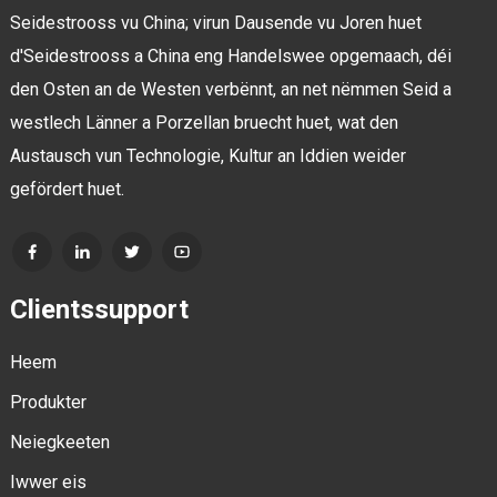
Seidestrooss vu China; virun Dausende vu Joren huet
d'Seidestrooss a China eng Handelswee opgemaach, déi
den Osten an de Westen verbënnt, an net nëmmen Seid a
westlech Länner a Porzellan bruecht huet, wat den
Austausch vun Technologie, Kultur an Iddien weider
gefördert huet.
Clientssupport
Heem
Produkter
Neiegkeeten
Iwwer eis