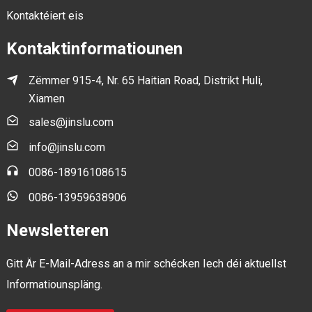
Kontaktéiert eis
Kontaktinformatiounen
Zëmmer 915-4, Nr. 65 Haitian Road, Distrikt Huli,
Xiamen
sales@jinslu.com
info@jinslu.com
0086-18916108615
0086-13959638906
Newsletteren
Gitt Är E-Mail-Adress an a mir schécken Iech déi aktuellst
Informatiounspläng.