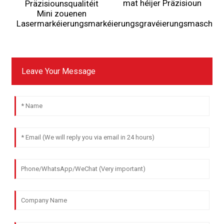
mat héijer Präzisioun
Präzisiounsqualitéit
Mini zouenen
Lasermarkéierungsmarkéierungsgravéierungsmaschinn
Leave Your Message