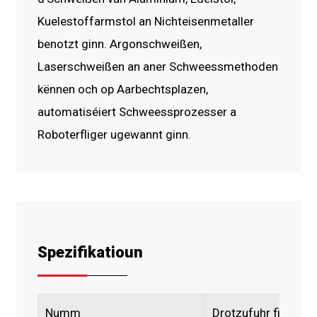
Kuelestoffarmstol an Nichteisenmetaller
benotzt ginn. Argonschweißen,
Laserschweißen an aner Schweessmethoden
kënnen och op Aarbechtsplazen,
automatiséiert Schweessprozesser a
Roboterfliger ugewannt ginn.
Spezifikatioun
Numm
Drotzufuhr fir