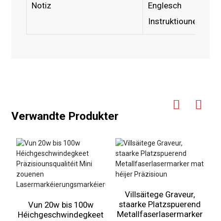
Notiz
Englesch
Instruktiounen
Verwandte Produkter
Villsäitege Graveur,
staarke Platzspuerend
Vun 20w bis 100w
Metallfaserlasermarker
Héichgeschwindegkeet