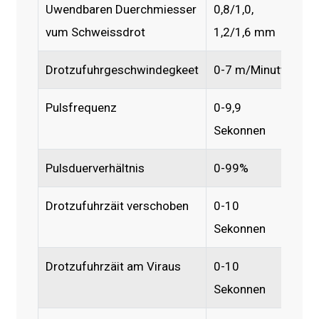
Uwendbaren Duerchmiesser
0,8/1,0,
vum Schweissdrot
1,2/1,6 mm
Drotzufuhrgeschwindegkeet
0-7 m/Minutt
Pulsfrequenz
0-9,9
Sekonnen
Pulsduerverhältnis
0-99%
Drotzufuhrzäit verschoben
0-10
Sekonnen
Drotzufuhrzäit am Viraus
0-10
Sekonnen