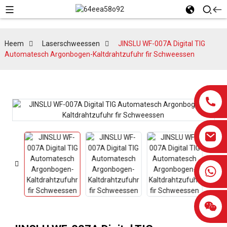
Heem
Laserschweessen
JINSLU WF-007A Digital TIG
Automatesch Argonbogen-Kaltdrahtzufuhr fir Schweessen
0086-13959638906