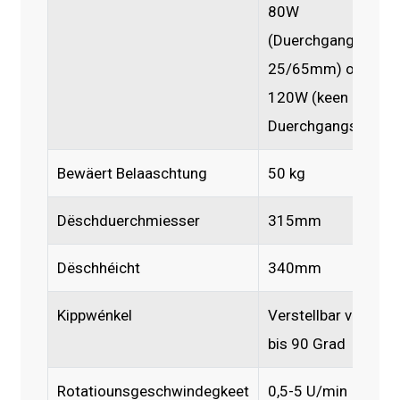
80W
(Duerchgangslach
25/65mm) oder
120W (keen
Duerchgangslach)
Bewäert Belaaschtung
50 kg
Dëschduerchmiesser
315mm
Dëschhéicht
340mm
Kippwénkel
Verstellbar vun 0
bis 90 Grad
Rotatiounsgeschwindegkeet
0,5-5 U/min