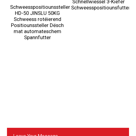
Schnellwiessel 3-Kiefer
Schweesspositiounssteller
Schweesspositiounsfutter
HD-50 JINSLU 50KG
Schweess rotéierend
Positiounssteller Dësch
mat automateschem
Spannfutter