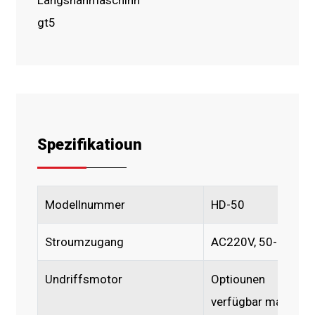
Spezifikatioun
Modellnummer
HD-50
Stroumzugang
AC220V, 50-60Hz
Undriffsmotor
Optiounen
verfügbar mat