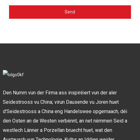
Send
Den Numm vun der Firma ass inspiréiert vun der aler
Seidestrooss vu China; virun Dausende vu Joren huet
d'Seidestrooss a China eng Handelswee opgemaach, déi
den Osten an de Westen verbënnt, an net nëmmen Seid a
westlech Länner a Porzellan bruecht huet, wat den
Austausch vun Technologie, Kultur an Iddien weider