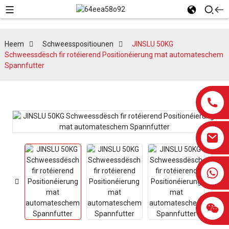
Heem
Schweesspositiounen
JINSLU 50KG
Schweessdësch fir rotéierend Positionéierung mat automateschem
Spannfutter
0086-13959638906