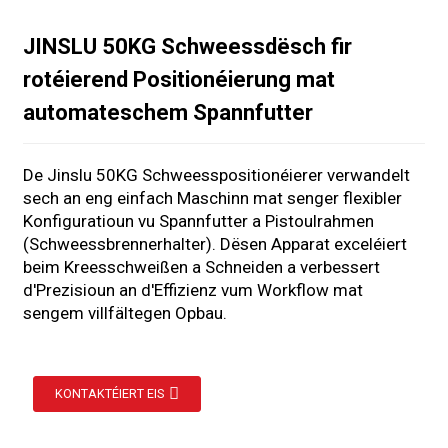
JINSLU 50KG Schweessdësch fir
rotéierend Positionéierung mat
automateschem Spannfutter
De Jinslu 50KG Schweesspositionéierer verwandelt
sech an eng einfach Maschinn mat senger flexibler
Konfiguratioun vu Spannfutter a Pistoulrahmen
(Schweessbrennerhalter). Dësen Apparat exceléiert
beim Kreesschweißen a Schneiden a verbessert
d'Prezisioun an d'Effizienz vum Workflow mat
sengem villfältegen Opbau.
s
KONTAKTÉIERT EIS