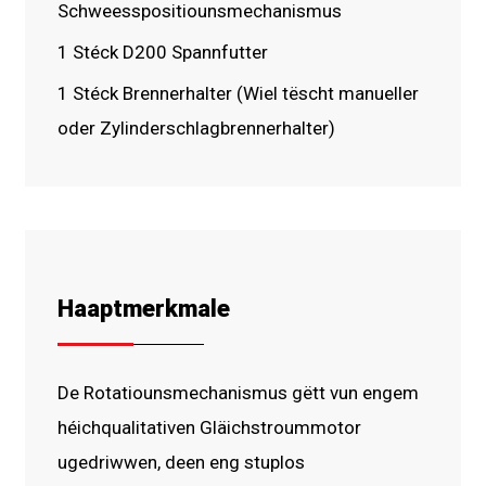
Schweesspositiounsmechanismus
1 Stéck D200 Spannfutter
1 Stéck Brennerhalter (Wiel tëscht manueller
oder Zylinderschlagbrennerhalter)
Haaptmerkmale
De Rotatiounsmechanismus gëtt vun engem
héichqualitativen Gläichstroummotor
ugedriwwen, deen eng stuplos