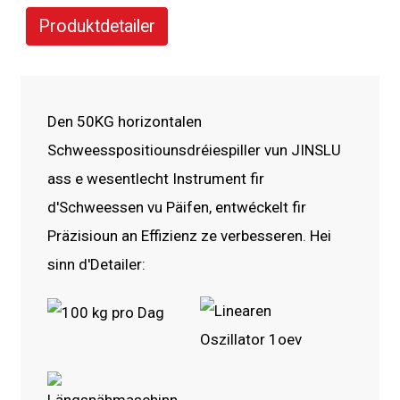
Produktdetailer
Den 50KG horizontalen
Schweesspositiounsdréiespiller vun JINSLU
ass e wesentlecht Instrument fir
d'Schweessen vu Päifen, entwéckelt fir
Präzisioun an Effizienz ze verbesseren. Hei
sinn d'Detailer: