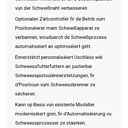
vun der Schweißnaht verbesseren.
Optionalen Zäitcontroller fir de Betrib vum
Positionéierer mam Schweißapparat ze
verbannen, wouduerch de Schweißprozess
automatiséiert an optimiséiert gëtt.
Ënnerstëtzt personaliséiert Uschlëss wéi
Schweessfutterfuttern an justierbar
Schweesspistoulënnerstëtzungen, fir
d'Positioun vum Schweessbrenner ze
sécheren.
Kann op Basis vun existente Modeller
moderniséiert ginn, fir d'Automatiséierung vu
Schweessprozesser ze stäerken.