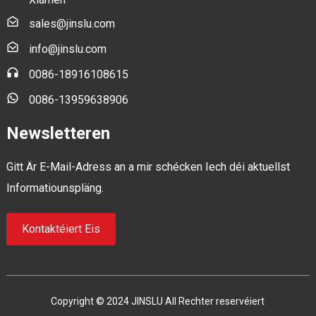
sales@jinslu.com
info@jinslu.com
0086-18916108615
0086-13959638906
Newsletteren
Gitt Är E-Mail-Adress an a mir schécken Iech déi aktuellst
Informatiounspläng.
Kontaktéiert Eis
Copyright © 2024 JINSLU All Rechter reservéiert