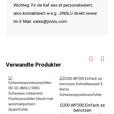
Wichteg: Fir de Kaf ass et personaliséiert,
also kontaktéiert w.e.g. JINSLU direkt iwwer
hir E-Mail: sales@jinslu.com.
Verwandte Produkter
D200 WP200 Einfach ze
R
benotzen