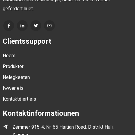
gefördert huet.
Clientssupport
Heem
Produkter
Neiegkeeten
Iwwer eis
Kontaktéiert eis
Kontaktinformatiounen
Zëmmer 915-4, Nr. 65 Haitian Road, Distrikt Huli,
Xiamen