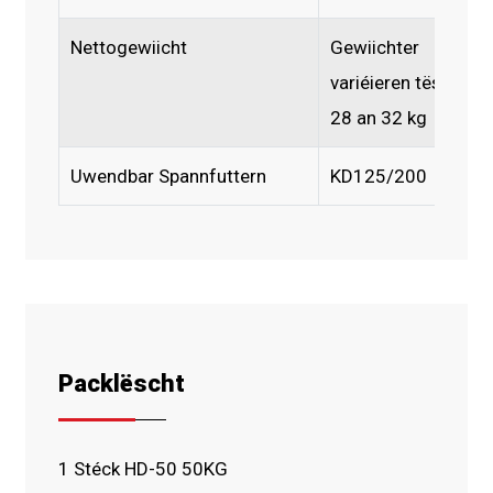
Nettogewiicht
Gewiichter
variéieren tëscht
28 an 32 kg
Uwendbar Spannfuttern
KD125/200
Packlëscht
1 Stéck HD-50 50KG