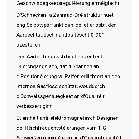
Geschwindegkeetsreguléierung erméiglecht.
D'Schnecken- a Zahnrad-Dréistruktur huet
eng Selbstspärfunktioun, déi et erlaabt, den
Aarbechtsdësch nahtlos tëscht 0-90°
azestellen.
Den Aarbechtsdësch huet en zentralt
Duerchgangslach, dat d'Spannen an
d'Positionéierung vu Päifen erliichtert an den
internen Gasfloss schützt, wouduerch
d'Schweissgenauegkeet an d'Qualitéit
verbessert ginn.
Et enthält anti-elektromagnetesch Designen,
déi Héichfrequentstéierungen vum TIG-
Schweißen miniméieren an d'Gesamtqualitéit