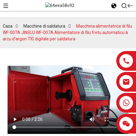
Casa
Macchine di saldatura
Macchina alimentatrice di filu
WF-007A JINSLU WF-007A Alimentatore di filu fretu automaticu à
arcu d'argon TIG digitale per saldatura
0086-13959638906