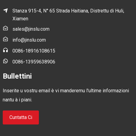
Stanza 915-4, N° 65 Strada Haitiana, Distrettu di Huli,
Xiamen
sales@jinslu.com
info@jinslu.com
0086-18916108615
0086-13959638906
Bullettini
Inserite u vostru email è vi manderemu l'ultime informazioni
nantu à i piani.
Cuntatta Ci