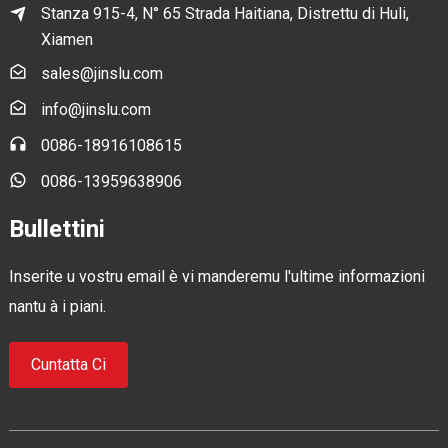
Stanza 915-4, N° 65 Strada Haitiana, Distrettu di Huli,
Xiamen
sales@jinslu.com
info@jinslu.com
0086-18916108615
0086-13959638906
Bullettini
Inserite u vostru email è vi manderemu l'ultime informazioni
nantu à i piani.
Cuntatta Ci