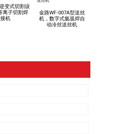
弧逆变式切割设
STC-2500螺柱
等离子切割焊
高功率精密焊
金路WF-007A型送丝
接机
机，数字式氩弧焊自
动冷丝送丝机