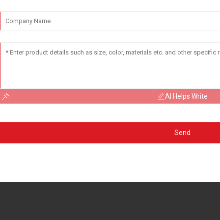
AI Helps Write
Send