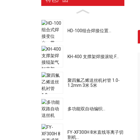
HD-100组合焊接位置...
KH-400 支撑架焊接滚轮 F...
聚四氟乙烯送丝机衬管 1.0-
1.2mm 3米 5米
多功能双自动编织...
FY-XF300H 8米直线等离子切
割机...