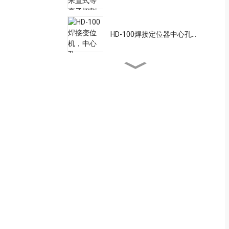
HD-100焊接定位器中心孔...
STC-2500螺柱焊接机高功
率...
激光焊接送丝管
15AK焊接炬
15AK焊接喷嘴