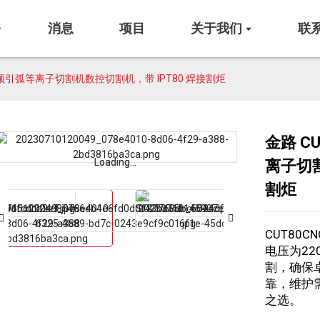
消息
项目
关于我们
联
n 非高频引弧等离子切割机数控切割机，带 IPT80 焊接割炬
金路 CU
Loading...
Loading...
离子切割
割炬
CUT80
电压为2
割，确保
靠，维护
之选。