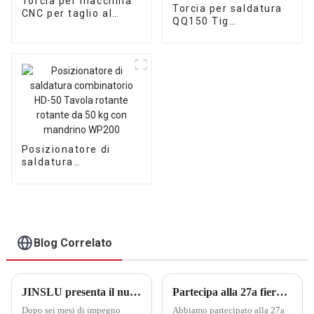
Torcia per macchina
Torcia per saldatura
CNC per taglio al
QQ150 Tig
plasma IPT-80 non HF
raffreddata ad aria
6M
con connettore
DKJ10-25 4M
Posizionatore di
saldatura
combinatorio HD-50
Tavola rotante
rotante da 50 kg con
mandrino WP200
Blog Correlato
JINSLU presenta il nuovo sito Web: una nuova esperienza digitale nel settore della saldatura
Partecipa alla 27a fiera della saldatura e del taglio di Pechino Essen
Dopo sei mesi di impegno
Abbiamo partecipato alla 27a