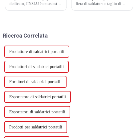
dedicato, JINSLU è entusiasta
fiera di saldatura e taglio di
di annunciare il lancio del
Pechino Essen, che si è tenuta
nostro sito Web appena
dal 13 al 16 agosto 2024 presso
riprogettato, che sarà attivo il
il nuovo centro espositivo
16 maggio. Questo importante
internazionale di Shanghai.
aggiornamento riflette il nostro
Essendo una delle fiere più
Ricerca Correlata
impegno per l'innovazione...
importanti al mondo...
Produttore di saldatrici portatili
Produttori di saldatrici portatili
Fornitori di saldatrici portatili
Esportatore di saldatrici portatili
Esportatori di saldatrici portatili
Prodotti per saldatrici portatili